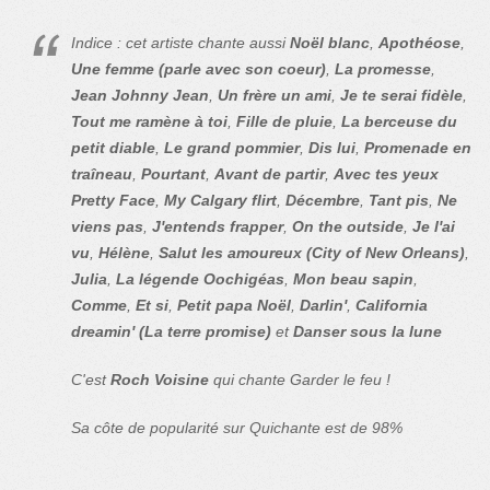
Indice : cet artiste chante aussi
Noël blanc
,
Apothéose
,
Une femme (parle avec son coeur)
,
La promesse
,
Jean Johnny Jean
,
Un frère un ami
,
Je te serai fidèle
,
Tout me ramène à toi
,
Fille de pluie
,
La berceuse du
petit diable
,
Le grand pommier
,
Dis lui
,
Promenade en
traîneau
,
Pourtant
,
Avant de partir
,
Avec tes yeux
Pretty Face
,
My Calgary flirt
,
Décembre
,
Tant pis
,
Ne
viens pas
,
J'entends frapper
,
On the outside
,
Je l'ai
vu
,
Hélène
,
Salut les amoureux (City of New Orleans)
,
Julia
,
La légende Oochigéas
,
Mon beau sapin
,
Comme
,
Et si
,
Petit papa Noël
,
Darlin'
,
California
dreamin' (La terre promise)
et
Danser sous la lune
C'est
Roch Voisine
qui chante Garder le feu !
Sa côte de popularité sur Quichante est de 98%