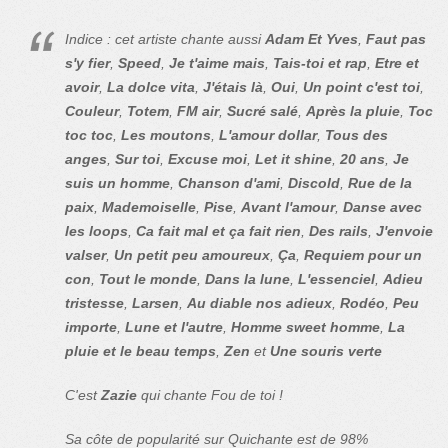
Indice : cet artiste chante aussi
Adam Et Yves
,
Faut pas
s'y fier
,
Speed
,
Je t'aime mais
,
Tais-toi et rap
,
Etre et
avoir
,
La dolce vita
,
J'étais là
,
Oui
,
Un point c'est toi
,
Couleur
,
Totem
,
FM air
,
Sucré salé
,
Après la pluie
,
Toc
toc toc
,
Les moutons
,
L'amour dollar
,
Tous des
anges
,
Sur toi
,
Excuse moi
,
Let it shine
,
20 ans
,
Je
suis un homme
,
Chanson d'ami
,
Discold
,
Rue de la
paix
,
Mademoiselle
,
Pise
,
Avant l'amour
,
Danse avec
les loops
,
Ca fait mal et ça fait rien
,
Des rails
,
J'envoie
valser
,
Un petit peu amoureux
,
Ça
,
Requiem pour un
con
,
Tout le monde
,
Dans la lune
,
L'essenciel
,
Adieu
tristesse
,
Larsen
,
Au diable nos adieux
,
Rodéo
,
Peu
importe
,
Lune et l'autre
,
Homme sweet homme
,
La
pluie et le beau temps
,
Zen
et
Une souris verte
C'est
Zazie
qui chante Fou de toi !
Sa côte de popularité sur Quichante est de 98%