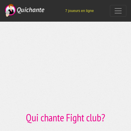
7 joueurs en ligne
Qui chante Fight club?