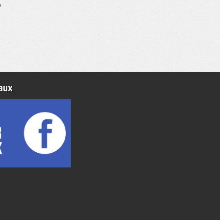
?
aux