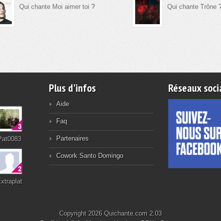
Qui chante Moi aimer toi
?
Qui chante Trône
Plus d'infos
Réseaux soci
Aide
Faq
Partenaires
Pat0083
Cowork Santo Domingo
xtraplat
Copyright 2026 Quichante.com 2.03