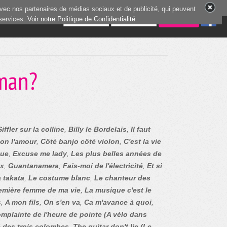
vec nos partenaires de médias sociaux et de publicité, qui peuvent
 services.
1 joueurs en ligne
Voir notre Politique de Confidentialité
aman?
Siffler sur la colline
,
Billy le Bordelais
,
Il faut
bon l'amour
,
Côté banjo côté violon
,
C'est la vie
que
,
Excuse me lady
,
Les plus belles années de
ux
,
Guantanamera
,
Fais-moi de l'électricité
,
Et si
 takata
,
Le costume blanc
,
Le chanteur des
emière femme de ma vie
,
La musique c'est le
s
,
A mon fils
,
On s'en va
,
Ca m'avance à quoi
,
mplainte de l'heure de pointe (A vélo dans
é des trois colombes
,
The guitar don't lie (Le