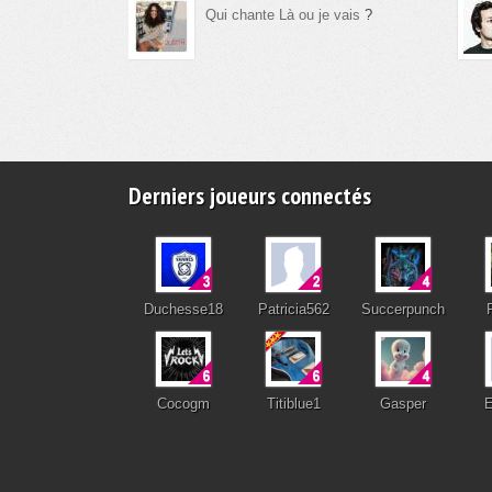
Qui chante Là ou je vais
?
Derniers joueurs connectés
Duchesse18
Patricia562
Succerpunch
Cocogm
Titiblue1
Gasper
E