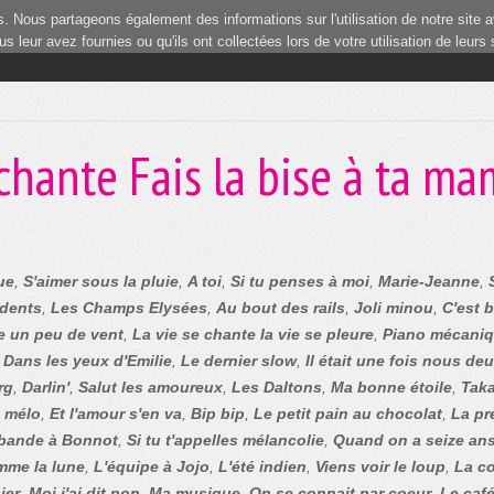
 Nous partageons également des informations sur l'utilisation de notre site a
 leur avez fournies ou qu'ils ont collectées lors de votre utilisation de leurs
1
chante Fais la bise à ta m
ue
,
S'aimer sous la pluie
,
A toi
,
Si tu penses à moi
,
Marie-Jeanne
,
 dents
,
Les Champs Elysées
,
Au bout des rails
,
Joli minou
,
C'est 
e un peu de vent
,
La vie se chante la vie se pleure
,
Piano mécani
,
Dans les yeux d'Emilie
,
Le dernier slow
,
Il était une fois nous de
rg
,
Darlin'
,
Salut les amoureux
,
Les Daltons
,
Ma bonne étoile
,
Taka
u mélo
,
Et l'amour s'en va
,
Bip bip
,
Le petit pain au chocolat
,
La pr
bande à Bonnot
,
Si tu t'appelles mélancolie
,
Quand on a seize an
me la lune
,
L'équipe à Jojo
,
L'été indien
,
Viens voir le loup
,
La co
ier
,
Moi j'ai dit non
,
Ma musique
,
On se connait par coeur
,
Le caf