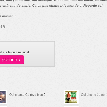
e château de sable
,
Ca va pas changer le monde
et
Regarde-toi
ta maman !
 98%
t sur le quiz musical.
n pseudo ›
Qui chante Ce rêve bleu
?
Qui chante Je ne t