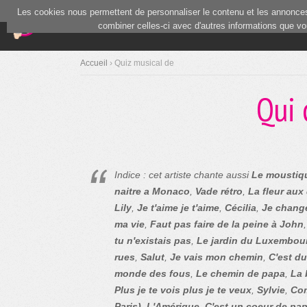
Les cookies nous permettent de personnaliser le contenu et les annonces.
(current)
Blind Test
Communauté
combiner celles-ci avec d'autres informations que vous
Accueil
› Quiz musical de
Qui 
Indice : cet artiste chante aussi
Le moustiq
naitre a Monaco
,
Vade rétro
,
La fleur aux
Lily
,
Je t'aime je t'aime
,
Cécilia
,
Je chang
ma vie
,
Faut pas faire de la peine à John
tu n'existais pas
,
Le jardin du Luxembou
rues
,
Salut
,
Je vais mon chemin
,
C'est d
monde des fous
,
Le chemin de papa
,
La 
Plus je te vois plus je te veux
,
Sylvie
,
Com
Paris)
,
L'Amérique
,
C'est un coeur de pap