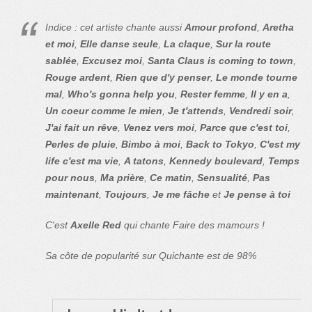
Indice : cet artiste chante aussi
Amour profond
,
Aretha
et moi
,
Elle danse seule
,
La claque
,
Sur la route
sablée
,
Excusez moi
,
Santa Claus is coming to town
,
Rouge ardent
,
Rien que d'y penser
,
Le monde tourne
mal
,
Who's gonna help you
,
Rester femme
,
Il y en a
,
Un coeur comme le mien
,
Je t'attends
,
Vendredi soir
,
J'ai fait un rêve
,
Venez vers moi
,
Parce que c'est toi
,
Perles de pluie
,
Bimbo à moi
,
Back to Tokyo
,
C'est my
life c'est ma vie
,
A tatons
,
Kennedy boulevard
,
Temps
pour nous
,
Ma prière
,
Ce matin
,
Sensualité
,
Pas
maintenant
,
Toujours
,
Je me fâche
et
Je pense à toi
C'est
Axelle Red
qui chante Faire des mamours !
Sa côte de popularité sur Quichante est de 98%