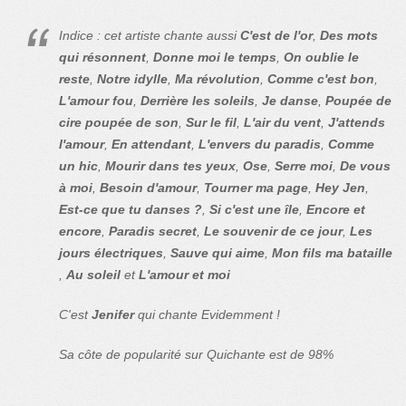
Indice : cet artiste chante aussi
C'est de l'or
,
Des mots
qui résonnent
,
Donne moi le temps
,
On oublie le
reste
,
Notre idylle
,
Ma révolution
,
Comme c'est bon
,
L'amour fou
,
Derrière les soleils
,
Je danse
,
Poupée de
cire poupée de son
,
Sur le fil
,
L'air du vent
,
J'attends
l'amour
,
En attendant
,
L'envers du paradis
,
Comme
un hic
,
Mourir dans tes yeux
,
Ose
,
Serre moi
,
De vous
à moi
,
Besoin d'amour
,
Tourner ma page
,
Hey Jen
,
Est-ce que tu danses ?
,
Si c'est une île
,
Encore et
encore
,
Paradis secret
,
Le souvenir de ce jour
,
Les
jours électriques
,
Sauve qui aime
,
Mon fils ma bataille
,
Au soleil
et
L'amour et moi
C'est
Jenifer
qui chante Evidemment !
Sa côte de popularité sur Quichante est de 98%