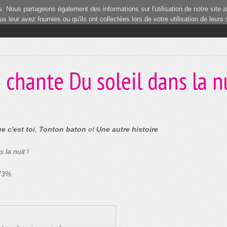
 Nous partageons également des informations sur l'utilisation de notre site a
 leur avez fournies ou qu'ils ont collectées lors de votre utilisation de leurs
 chante Du soleil dans la n
e c'est toi
,
Tonton baton
et
Une autre histoire
 la nuit !
 73%