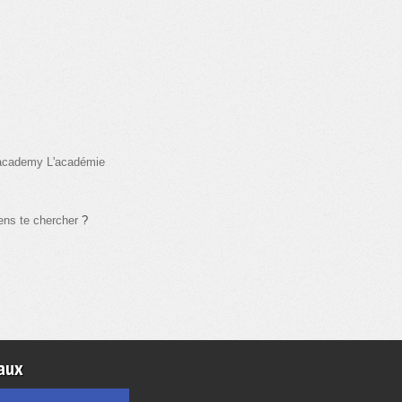
 academy L'académie
ens te chercher
?
aux