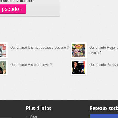
t sur le quiz musical.
n pseudo ›
Qui chante It is not because you are
?
Qui chante Regal
royale
?
Qui chante Vision of love
?
Qui chante Je revi
Plus d'infos
Réseaux soci
Aide