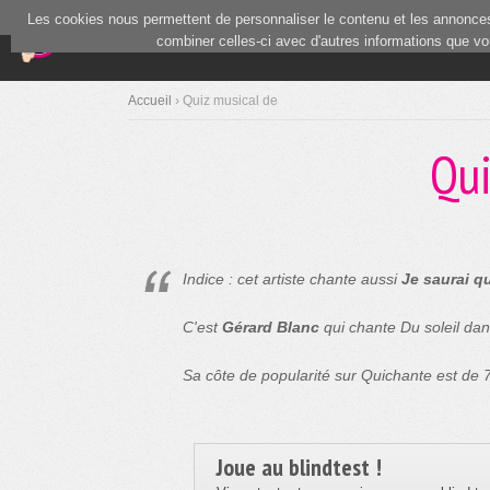
Les cookies nous permettent de personnaliser le contenu et les annonces.
(current)
Blind Test
Communauté
combiner celles-ci avec d'autres informations que vous
Accueil
› Quiz musical de
Qui
Indice : cet artiste chante aussi
Je saurai qu
C'est
Gérard Blanc
qui chante Du soleil dans
Sa côte de popularité sur Quichante est de
Joue au blindtest !