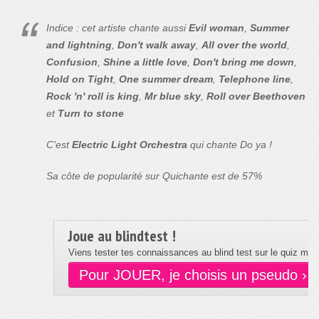
Indice : cet artiste chante aussi
Evil woman
,
Summer
and lightning
,
Don't walk away
,
All over the world
,
Confusion
,
Shine a little love
,
Don't bring me down
,
Hold on Tight
,
One summer dream
,
Telephone line
,
Rock 'n' roll is king
,
Mr blue sky
,
Roll over Beethoven
et
Turn to stone
C'est
Electric Light Orchestra
qui chante Do ya !
Sa côte de popularité sur Quichante est de 57%
Joue au blindtest !
Viens tester tes connaissances au blind test sur le quiz musi
Pour JOUER, je choisis un pseudo ›