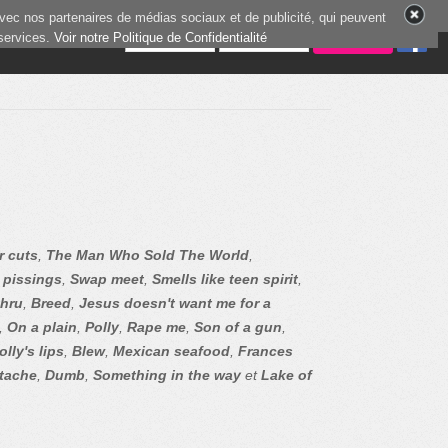
vec nos partenaires de médias sociaux et de publicité, qui peuvent
 services.
4 joueurs en ligne
Voir notre Politique de Confidentialité
r cuts
,
The Man Who Sold The World
,
l pissings
,
Swap meet
,
Smells like teen spirit
,
thru
,
Breed
,
Jesus doesn't want me for a
,
On a plain
,
Polly
,
Rape me
,
Son of a gun
,
lly's lips
,
Blew
,
Mexican seafood
,
Frances
tache
,
Dumb
,
Something in the way
et
Lake of