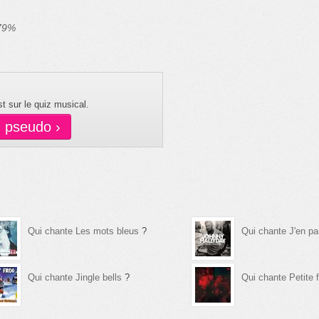
 79%
t sur le quiz musical.
n pseudo ›
Qui chante Les mots bleus
?
Qui chante J'en par
Qui chante Jingle bells
?
Qui chante Petite fi