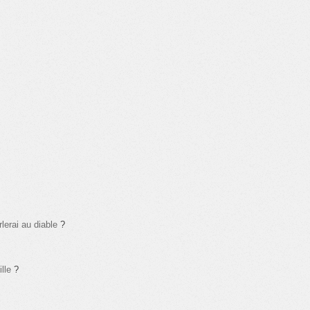
lerai au diable
?
lle
?