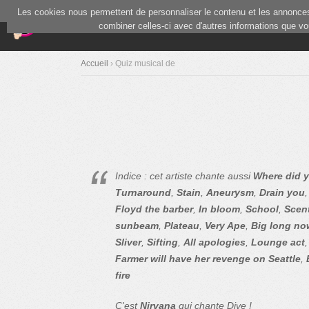
Les cookies nous permettent de personnaliser le contenu et les annonces.
(current)
Blind Test
Communauté
combiner celles-ci avec d'autres informations que vous
Accueil
› Quiz musical de
Indice : cet artiste chante aussi
Where did y
Turnaround
,
Stain
,
Aneurysm
,
Drain you
Floyd the barber
,
In bloom
,
School
,
Scent
sunbeam
,
Plateau
,
Very Ape
,
Big long no
Sliver
,
Sifting
,
All apologies
,
Lounge act
Farmer will have her revenge on Seattle
,
fire
C'est
Nirvana
qui chante Dive !