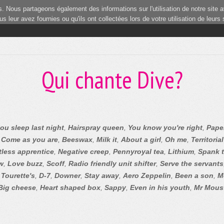
 Nous partageons également des informations sur l'utilisation de notre site a
 leur avez fournies ou qu'ils ont collectées lors de votre utilisation de leurs
Qui chante Dive?
ou sleep last night
,
Hairspray queen
,
You know you're right
,
Pape
,
Come as you are
,
Beeswax
,
Milk it
,
About a girl
,
Oh me
,
Territoria
less apprentice
,
Negative creep
,
Pennyroyal tea
,
Lithium
,
Spank 
w
,
Love buzz
,
Scoff
,
Radio friendly unit shifter
,
Serve the servants
,
Tourette's
,
D-7
,
Downer
,
Stay away
,
Aero Zeppelin
,
Been a son
,
Mo
Big cheese
,
Heart shaped box
,
Sappy
,
Even in his youth
,
Mr Mous