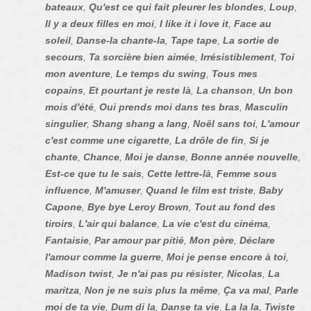
bateaux
,
Qu'est ce qui fait pleurer les blondes
,
Loup
,
Il y a deux filles en moi
,
I like it i love it
,
Face au
soleil
,
Danse-la chante-la
,
Tape tape
,
La sortie de
secours
,
Ta sorcière bien aimée
,
Irrésistiblement
,
Toi
mon aventure
,
Le temps du swing
,
Tous mes
copains
,
Et pourtant je reste là
,
La chanson
,
Un bon
mois d'été
,
Oui prends moi dans tes bras
,
Masculin
singulier
,
Shang shang a lang
,
Noël sans toi
,
L'amour
c'est comme une cigarette
,
La drôle de fin
,
Si je
chante
,
Chance
,
Moi je danse
,
Bonne année nouvelle
,
Est-ce que tu le sais
,
Cette lettre-là
,
Femme sous
influence
,
M'amuser
,
Quand le film est triste
,
Baby
Capone
,
Bye bye Leroy Brown
,
Tout au fond des
tiroirs
,
L'air qui balance
,
La vie c'est du cinéma
,
Fantaisie
,
Par amour par pitié
,
Mon père
,
Déclare
l'amour comme la guerre
,
Moi je pense encore à toi
,
Madison twist
,
Je n'ai pas pu résister
,
Nicolas
,
La
maritza
,
Non je ne suis plus la même
,
Ça va mal
,
Parle
moi de ta vie
,
Dum di la
,
Danse ta vie
,
La la la
,
Twiste