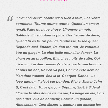
Indice : cet artiste chante aussi
Rien à faire
,
Les vents
contraires
,
Tourne tourne tourne
,
Quand un amour
renait
,
Faire quelque chose
,
L'homme en noir
,
Solitude
,
En écoutant la pluie
,
Des heures de désir
,
Quand tu es là
,
Un peu de tendresse
,
Disco queen
,
Reponds-moi
,
Encore
,
Da dou ron ron
,
Je voudrais
être un garçon
,
La plus belle pour aller danser
,
La
chanson au brouillon
,
Blanches nuits de satin
,
Oui
c'est lui
,
J'ai deux mains j'ai deux pieds une bouche
et puis un nez
,
Ne t'en va pas
,
Comme l'été dernier
,
Marathon woman
,
Sha la la
,
Georges
,
Darina
,
Le
loco-motion
,
Il pleut sur London
,
Riche
,
Mister John
B
,
C'est fatal
,
Toi le garçon
,
Déprime
,
Sidéré Sidéral
,
L'heure la plus douce de ma vie
,
La neige en été
,
Sois
pas cruel
,
2'35 de bonheur
,
Comme un garcon
,
Abracadabra
,
Caro Mozart
,
L'amour c'est comme les