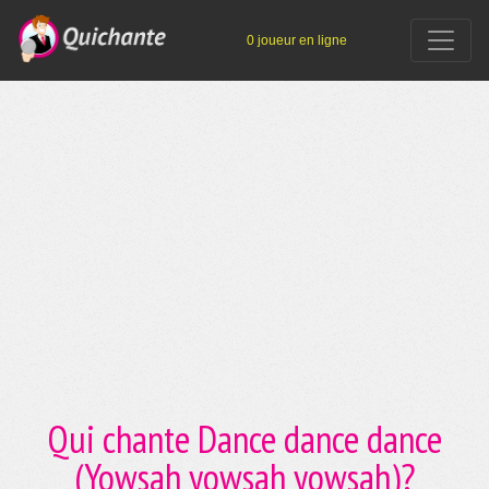
0 joueur en ligne
Qui chante Dance dance dance
(Yowsah yowsah yowsah)?