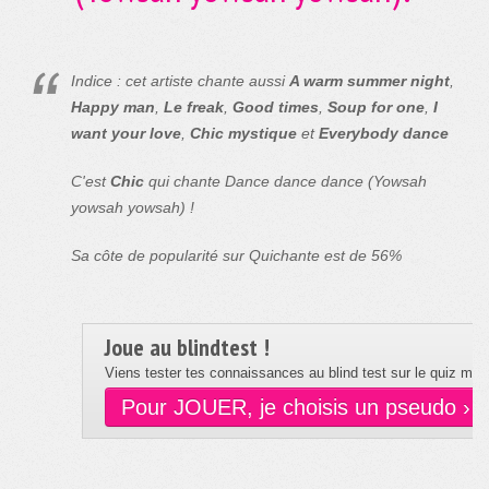
Indice : cet artiste chante aussi
A warm summer night
,
Happy man
,
Le freak
,
Good times
,
Soup for one
,
I
want your love
,
Chic mystique
et
Everybody dance
C'est
Chic
qui chante Dance dance dance (Yowsah
yowsah yowsah) !
Sa côte de popularité sur Quichante est de 56%
Joue au blindtest !
Viens tester tes connaissances au blind test sur le quiz musi
Pour JOUER, je choisis un pseudo ›