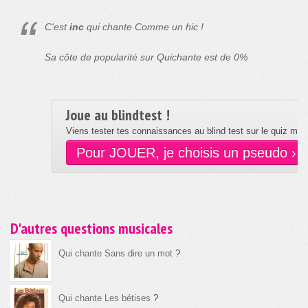
C'est
inc
qui chante Comme un hic !
Sa côte de popularité sur Quichante est de 0%
Joue au blindtest !
Viens tester tes connaissances au blind test sur le quiz musi
Pour JOUER, je choisis un pseudo ›
D'autres questions musicales
Qui chante Sans dire un mot
?
Qui chante Les bétises
?