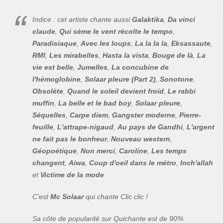
Indice : cet artiste chante aussi
Galaktika
,
Da vinci
claude
,
Qui sème le vent récolte le tempo
,
Paradisiaque
,
Avec les loups
,
La la la la
,
Eksassaute
,
RMI
,
Les mirabelles
,
Hasta la vista
,
Bouge de là
,
La
vie est belle
,
Jumelles
,
La concubine de
l'hémoglobine
,
Solaar pleure (Part 2)
,
Sonotone
,
Obsolète
,
Quand le soleil devient froid
,
Le rabbi
muffin
,
La belle et le bad boy
,
Solaar pleure
,
Séquelles
,
Carpe diem
,
Gangster moderne
,
Pierre-
feuille
,
L'attrape-nigaud
,
Au pays de Gandhi
,
L'argent
ne fait pas le bonheur
,
Nouveau western
,
Géopoétique
,
Non merci
,
Caroline
,
Les temps
changent
,
Aiwa
,
Coup d'oeil dans le métro
,
Inch'allah
et
Victime de la mode
C'est
Mc Solaar
qui chante Clic clic !
Sa côte de popularité sur Quichante est de 90%