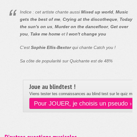
Indice : cet artiste chante aussi
Mixed up world
,
Music
gets the best of me
,
Crying at the discotheque
,
Today
the sun's on us
,
Murder on the dancefloor
,
Get over
you
,
Take me home
et
I won't change you
C'est
Sophie Ellis-Bextor
qui chante Catch you !
Sa côte de popularité sur Quichante est de 48%
Joue au blindtest !
Viens tester tes connaissances au blind test sur le quiz musi
Pour JOUER, je choisis un pseudo ›