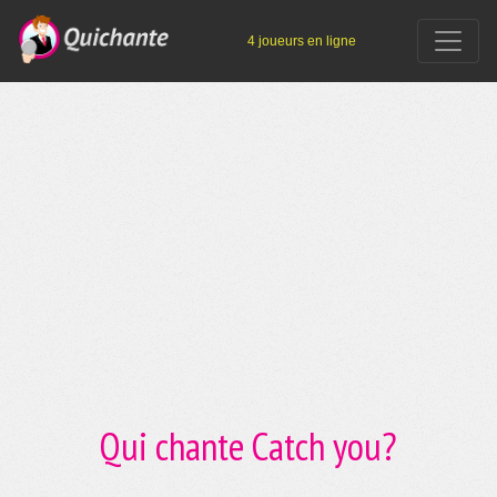
4 joueurs en ligne
Qui chante Catch you?