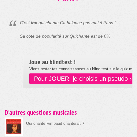
C'est
inc
qui chante Ca balance pas mal à Paris !
Sa côte de popularité sur Quichante est de 0%
Joue au blindtest !
Viens tester tes connaissances au blind test sur le quiz musi
Pour JOUER, je choisis un pseudo ›
D'autres questions musicales
Qui chante Rimbaud chanterait
?