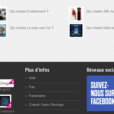
Qui chante Evidemment
?
Qui chante 24K m
Qui chante La ruée vers l'or
?
Qui chante Hard a
Plus d'infos
Réseaux soci
Aide
Faq
Angy51
Partenaires
Cowork Santo Domingo
ccerpunch