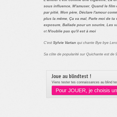
sous influence
,
M'amuser
,
Quand le film e
par pitié
,
Mon père
,
Déclare l'amour comm
plus la même
,
Ça va mal
,
Parle moi de ta 
exposure
,
Ballade pour un sourire
,
Les v
et
N'oublie pas qu'il est à moi
C'est
Sylvie Vartan
qui chante Bye bye Lero
Sa côte de popularité sur Quichante est de
Joue au blindtest !
Viens tester tes connaissances au blind tes
Pour JOUER, je choisis u