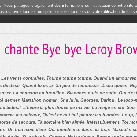
 Nous partageons également des informations sur l'utilisation de notre site a
 leur avez fournies ou qu'ils ont collectées lors de votre utilisation de leurs
i chante Bye bye Leroy Bro
,
Les vents contraires
,
Tourne tourne tourne
,
Quand un amour ren
s de désir
,
Quand tu es là
,
Un peu de tendresse
,
Disco queen
,
Re
danser
,
La chanson au brouillon
,
Blanches nuits de satin
,
Oui c'est
é dernier
,
Marathon woman
,
Sha la la
,
Georges
,
Darina
,
Le loco-
éré Sidéral
,
L'heure la plus douce de ma vie
,
La neige en été
,
Sois
 comme les bateaux
,
Qu'est ce qui fait pleurer les blondes
,
Loup
,
sortie de secours
,
Ta sorcière bien aimée
,
Irrésistiblement
,
Toi mo
son
,
Un bon mois d'été
,
Oui prends moi dans tes bras
,
Masculin si
ôle de fin
,
Si je chante
,
Chance
,
Moi je danse
,
Bonne année nouve