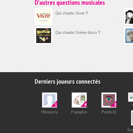
D'autres questions musicales
Qui chante Vivre
?
Qui chante Soirée disco
?
Derniers joueurs connectés
Hibouoizy
Papaplus
Purple31
Su