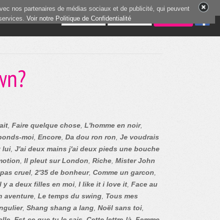
vec nos partenaires de médias sociaux et de publicité, qui peuvent
 services.
6 joueurs en ligne
Voir notre Politique de Confidentialité
wn?
ait
,
Faire quelque chose
,
L'homme en noir
,
ponds-moi
,
Encore
,
Da dou ron ron
,
Je voudrais
 lui
,
J'ai deux mains j'ai deux pieds une bouche
motion
,
Il pleut sur London
,
Riche
,
Mister John
 pas cruel
,
2'35 de bonheur
,
Comme un garcon
,
Il y a deux filles en moi
,
I like it i love it
,
Face au
n aventure
,
Le temps du swing
,
Tous mes
ngulier
,
Shang shang a lang
,
Noël sans toi
,
lle
,
Est-ce que tu le sais
,
Cette lettre-là
,
Femme