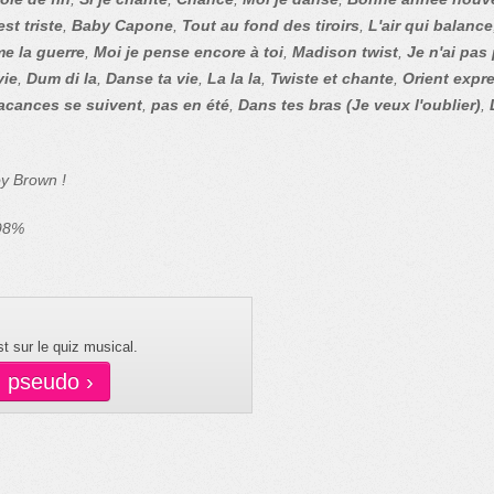
st triste
,
Baby Capone
,
Tout au fond des tiroirs
,
L'air qui balance
e la guerre
,
Moi je pense encore à toi
,
Madison twist
,
Je n'ai pas 
vie
,
Dum di la
,
Danse ta vie
,
La la la
,
Twiste et chante
,
Orient expr
acances se suivent
,
pas en été
,
Dans tes bras (Je veux l'oublier)
,
y Brown !
 98%
t sur le quiz musical.
n pseudo ›