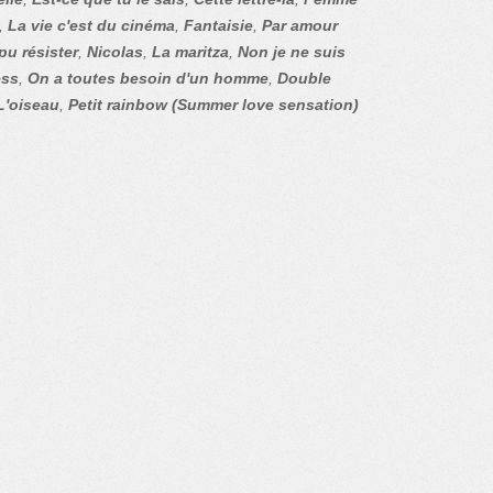
,
La vie c'est du cinéma
,
Fantaisie
,
Par amour
pu résister
,
Nicolas
,
La maritza
,
Non je ne suis
ess
,
On a toutes besoin d'un homme
,
Double
L'oiseau
,
Petit rainbow (Summer love sensation)