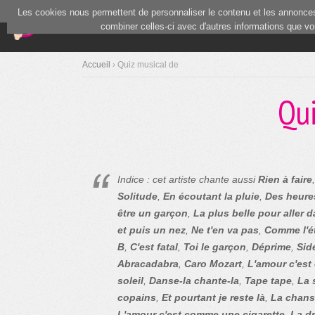
Les cookies nous permettent de personnaliser le contenu et les annonces.
(current)
Blind Test
Communauté
combiner celles-ci avec d'autres informations que vous
Accueil
› Quiz musical de
Qu
Indice : cet artiste chante aussi
Rien à faire
Solitude
,
En écoutant la pluie
,
Des heure
être un garçon
,
La plus belle pour aller 
et puis un nez
,
Ne t'en va pas
,
Comme l'ét
B
,
C'est fatal
,
Toi le garçon
,
Déprime
,
Sid
Abracadabra
,
Caro Mozart
,
L'amour c'est
soleil
,
Danse-la chante-la
,
Tape tape
,
La 
copains
,
Et pourtant je reste là
,
La chan
L'amour c'est comme une cigarette
,
La dr