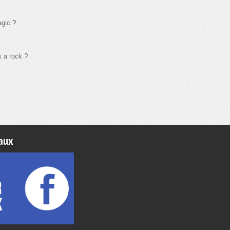
agic
?
s a rock
?
aux