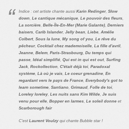
Indice : cet artiste chante aussi
Karin Redinger
,
Slow
down
,
Le cantique mécanique
,
Le pouvoir des fleurs
,
La sorcière
,
Belle-Île-En-Mer (Marie Galante)
,
Derniers
baisers
,
Carib Islander
,
Jelly bean
,
Liebe
,
Amélie
Colbert
,
Sous la lune
,
My song of you
,
Le rêve du
pêcheur
,
Cocktail chez mademoiselle
,
La fille d'avril
,
Jeanne
,
Belem
,
Paris-Strasbourg
,
Du temps qui
passe
,
Idéal simplifié
,
Qui est in qui est out
,
Surfing
Jack
,
Rockollection
,
C'était déjà toi
,
Paradoxal
système
,
Là où je vais
,
Le coeur grenadine
,
En
regardant vers le pays de France
,
Everybody's got to
learn sometime
,
Santiano
,
Grimaud
,
Folle de toi
,
Loreley loreley
,
Les nuits sans Kim Wilde
,
Je suis
venu pour elle
,
Bopper en larmes
,
Le soleil donne
et
Scarborough fair
C'est
Laurent Voulzy
qui chante Bubble star !