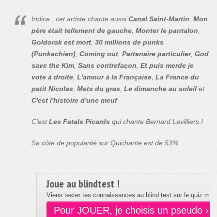
Indice : cet artiste chante aussi
Canal Saint-Martin
,
Mon
père était tellement de gauche
,
Monter le pantalon
,
Goldorak est mort
,
30 millions de punks
(Punkachien)
,
Coming out
,
Partenaire particulier
,
God
save the Kim
,
Sans contrefaçon
,
Et puis merde je
vote à droite
,
L'amour à la Française
,
La France du
petit Nicolas
,
Mets du gras
,
Le dimanche au soleil
et
C'est l'histoire d'une meuf
C'est
Les Fatals Picards
qui chante Bernard Lavilliers !
Sa côte de popularité sur Quichante est de 53%
Joue au blindtest !
Viens tester tes connaissances au blind test sur le quiz musi
Pour JOUER, je choisis un pseudo ›