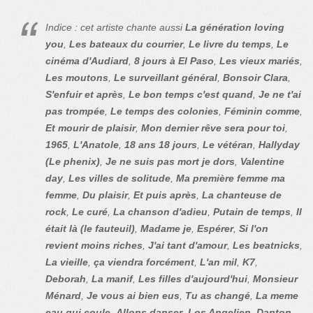
Indice : cet artiste chante aussi
La génération loving
you
,
Les bateaux du courrier
,
Le livre du temps
,
Le
cinéma d'Audiard
,
8 jours à El Paso
,
Les vieux mariés
,
Les moutons
,
Le surveillant général
,
Bonsoir Clara
,
S'enfuir et après
,
Le bon temps c'est quand
,
Je ne t'ai
pas trompée
,
Le temps des colonies
,
Féminin comme
,
Et mourir de plaisir
,
Mon dernier rêve sera pour toi
,
1965
,
L'Anatole
,
18 ans 18 jours
,
Le vétéran
,
Hallyday
(Le phenix)
,
Je ne suis pas mort je dors
,
Valentine
day
,
Les villes de solitude
,
Ma première femme ma
femme
,
Du plaisir
,
Et puis après
,
La chanteuse de
rock
,
Le curé
,
La chanson d'adieu
,
Putain de temps
,
Il
était là (le fauteuil)
,
Madame je
,
Espérer
,
Si l'on
revient moins riches
,
J'ai tant d'amour
,
Les beatnicks
,
La vieille
,
ça viendra forcément
,
L'an mil
,
K7
,
Deborah
,
La manif
,
Les filles d'aujourd'hui
,
Monsieur
Ménard
,
Je vous ai bien eus
,
Tu as changé
,
La meme
eau qui coule
,
Allons danser
,
Los Angelien
,
Danton
,