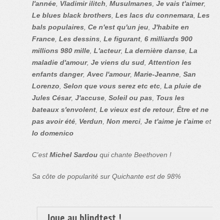
l'année
,
Vladimir ilitch
,
Musulmanes
,
Je vais t'aimer
,
Le blues black brothers
,
Les lacs du connemara
,
Les
bals populaires
,
Ce n'est qu'un jeu
,
J'habite en
France
,
Les dessins
,
Le figurant
,
6 milliards 900
millions 980 mille
,
L'acteur
,
La dernière danse
,
La
maladie d'amour
,
Je viens du sud
,
Attention les
enfants danger
,
Avec l'amour
,
Marie-Jeanne
,
San
Lorenzo
,
Selon que vous serez etc etc
,
La pluie de
Jules César
,
J'accuse
,
Soleil ou pas
,
Tous les
bateaux s'envolent
,
Le vieux est de retour
,
Être et ne
pas avoir été
,
Verdun
,
Non merci
,
Je t'aime je t'aime
et
Io domenico
C'est
Michel Sardou
qui chante Beethoven !
Sa côte de popularité sur Quichante est de 98%
Joue au blindtest !