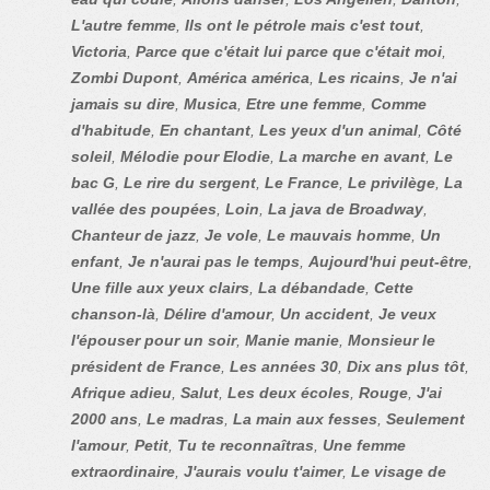
L'autre femme
,
Ils ont le pétrole mais c'est tout
,
Victoria
,
Parce que c'était lui parce que c'était moi
,
Zombi Dupont
,
América américa
,
Les ricains
,
Je n'ai
jamais su dire
,
Musica
,
Etre une femme
,
Comme
d'habitude
,
En chantant
,
Les yeux d'un animal
,
Côté
soleil
,
Mélodie pour Elodie
,
La marche en avant
,
Le
bac G
,
Le rire du sergent
,
Le France
,
Le privilège
,
La
vallée des poupées
,
Loin
,
La java de Broadway
,
Chanteur de jazz
,
Je vole
,
Le mauvais homme
,
Un
enfant
,
Je n'aurai pas le temps
,
Aujourd'hui peut-être
,
Une fille aux yeux clairs
,
La débandade
,
Cette
chanson-là
,
Délire d'amour
,
Un accident
,
Je veux
l'épouser pour un soir
,
Manie manie
,
Monsieur le
président de France
,
Les années 30
,
Dix ans plus tôt
,
Afrique adieu
,
Salut
,
Les deux écoles
,
Rouge
,
J'ai
2000 ans
,
Le madras
,
La main aux fesses
,
Seulement
l'amour
,
Petit
,
Tu te reconnaîtras
,
Une femme
extraordinaire
,
J'aurais voulu t'aimer
,
Le visage de