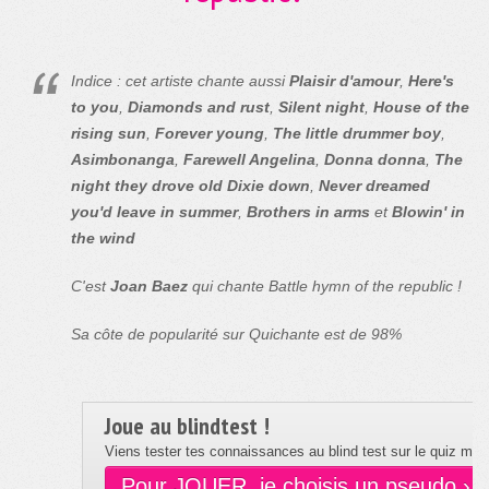
Indice : cet artiste chante aussi
Plaisir d'amour
,
Here's
to you
,
Diamonds and rust
,
Silent night
,
House of the
rising sun
,
Forever young
,
The little drummer boy
,
Asimbonanga
,
Farewell Angelina
,
Donna donna
,
The
night they drove old Dixie down
,
Never dreamed
you'd leave in summer
,
Brothers in arms
et
Blowin' in
the wind
C'est
Joan Baez
qui chante Battle hymn of the republic !
Sa côte de popularité sur Quichante est de 98%
Joue au blindtest !
Viens tester tes connaissances au blind test sur le quiz musi
Pour JOUER, je choisis un pseudo ›