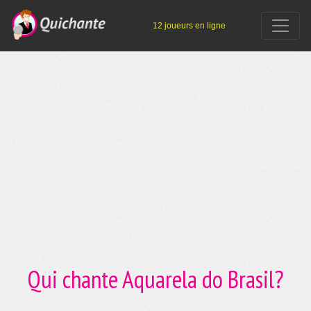
12 joueurs en ligne
Qui chante Aquarela do Brasil?