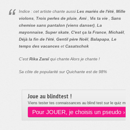
Indice : cet artiste chante aussi
Les mariés de l'été
,
Mille
violons
,
Trois perles de pluie
,
Ami
,
Vis ta vie
,
Sans
chemise sans pantalon (viens danser)
,
La
mayonnaise
,
Super skate
,
C'est ça la France
,
Michaël
,
Déjà la fin de l'été
,
Gentil père Noël
,
Balapapa
,
Le
temps des vacances
et
Casatschok
C'est
Rika Zaraï
qui chante Alors je chante !
Sa côte de popularité sur Quichante est de 98%
Joue au blindtest !
Viens tester tes connaissances au blind test sur le quiz musi
Pour JOUER, je choisis un pseudo ›