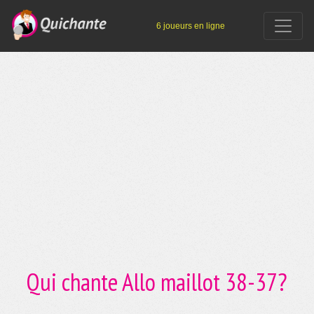
6 joueurs en ligne
Qui chante Allo maillot 38-37?