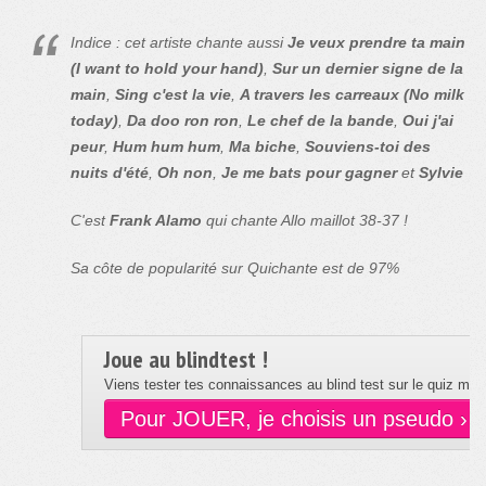
Indice : cet artiste chante aussi
Je veux prendre ta main
(I want to hold your hand)
,
Sur un dernier signe de la
main
,
Sing c'est la vie
,
A travers les carreaux (No milk
today)
,
Da doo ron ron
,
Le chef de la bande
,
Oui j'ai
peur
,
Hum hum hum
,
Ma biche
,
Souviens-toi des
nuits d'été
,
Oh non
,
Je me bats pour gagner
et
Sylvie
C'est
Frank Alamo
qui chante Allo maillot 38-37 !
Sa côte de popularité sur Quichante est de 97%
Joue au blindtest !
Viens tester tes connaissances au blind test sur le quiz musi
Pour JOUER, je choisis un pseudo ›