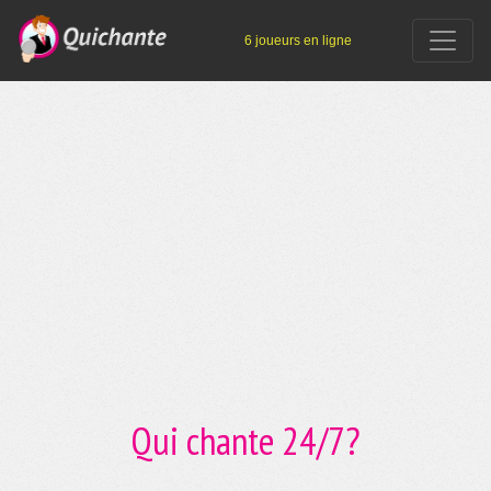
6 joueurs en ligne
Qui chante 24/7?