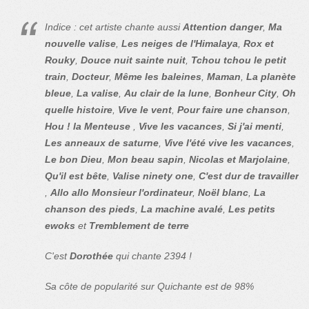
Indice : cet artiste chante aussi
Attention danger
,
Ma
nouvelle valise
,
Les neiges de l'Himalaya
,
Rox et
Rouky
,
Douce nuit sainte nuit
,
Tchou tchou le petit
train
,
Docteur
,
Même les baleines
,
Maman
,
La planète
bleue
,
La valise
,
Au clair de la lune
,
Bonheur City
,
Oh
quelle histoire
,
Vive le vent
,
Pour faire une chanson
,
Hou ! la Menteuse
,
Vive les vacances
,
Si j'ai menti
,
Les anneaux de saturne
,
Vive l'été vive les vacances
,
Le bon Dieu
,
Mon beau sapin
,
Nicolas et Marjolaine
,
Qu'il est bête
,
Valise ninety one
,
C'est dur de travailler
,
Allo allo Monsieur l'ordinateur
,
Noël blanc
,
La
chanson des pieds
,
La machine avalé
,
Les petits
ewoks
et
Tremblement de terre
C'est
Dorothée
qui chante 2394 !
Sa côte de popularité sur Quichante est de 98%