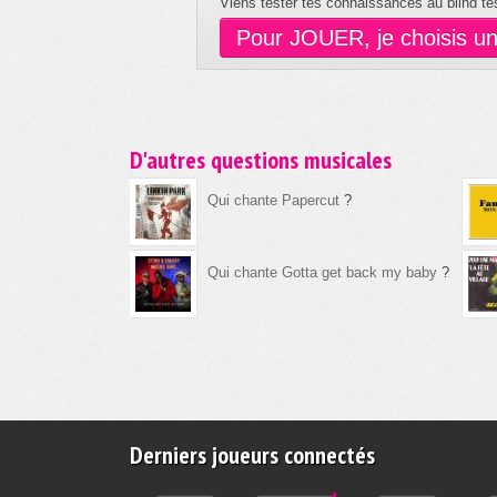
Viens tester tes connaissances au blind tes
Pour JOUER, je choisis u
D'autres questions musicales
Qui chante Papercut
?
Qui chante Gotta get back my baby
?
Derniers joueurs connectés