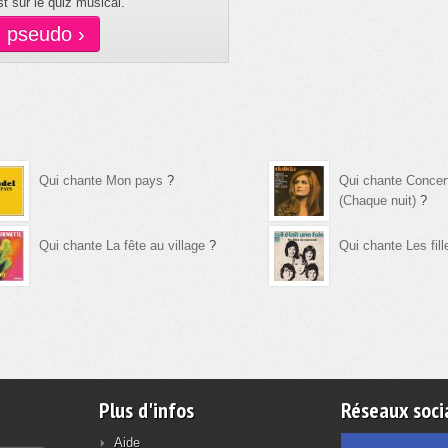
t sur le quiz musical.
n pseudo ›
Qui chante Mon pays
?
Qui chante Concer
(Chaque nuit)
?
Qui chante La fête au village
?
Qui chante Les fil
Plus d'infos
Réseaux soci
Aide