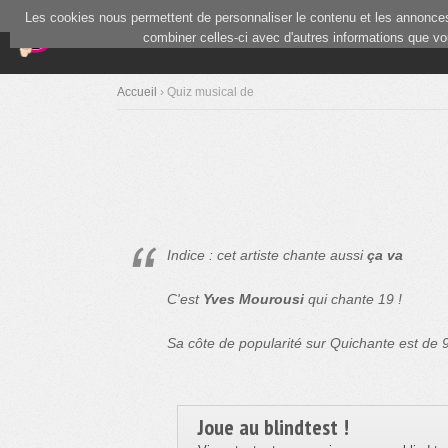
Les cookies nous permettent de personnaliser le contenu et les annonces.
(current)
Blind Test
Communauté
combiner celles-ci avec d'autres informations que vous
Accueil
› Quiz musical de
Indice : cet artiste chante aussi
ça va
C'est
Yves Mourousi
qui chante 19 !
Sa côte de popularité sur Quichante est de
Joue au blindtest !