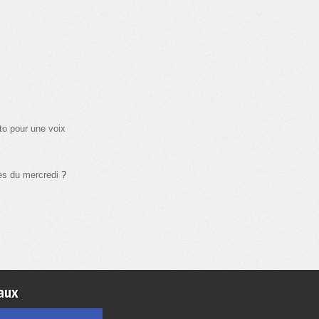
to pour une voix
les du mercredi
?
aux