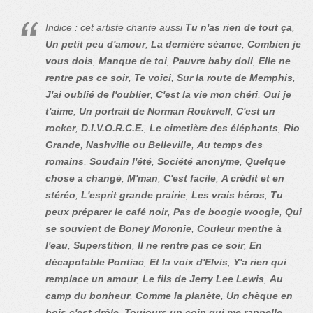
Indice : cet artiste chante aussi
Tu n'as rien de tout ça
,
Un petit peu d'amour
,
La dernière séance
,
Combien je
vous dois
,
Manque de toi
,
Pauvre baby doll
,
Elle ne
rentre pas ce soir
,
Te voici
,
Sur la route de Memphis
,
J'ai oublié de l'oublier
,
C'est la vie mon chéri
,
Oui je
t'aime
,
Un portrait de Norman Rockwell
,
C'est un
rocker
,
D.I.V.O.R.C.E.
,
Le cimetière des éléphants
,
Rio
Grande
,
Nashville ou Belleville
,
Au temps des
romains
,
Soudain l'été
,
Société anonyme
,
Quelque
chose a changé
,
M'man
,
C'est facile
,
A crédit et en
stéréo
,
L'esprit grande prairie
,
Les vrais héros
,
Tu
peux préparer le café noir
,
Pas de boogie woogie
,
Qui
se souvient de Boney Moronie
,
Couleur menthe à
l'eau
,
Superstition
,
Il ne rentre pas ce soir
,
En
décapotable Pontiac
,
Et la voix d'Elvis
,
Y'a rien qui
remplace un amour
,
Le fils de Jerry Lee Lewis
,
Au
camp du bonheur
,
Comme la planète
,
Un chèque en
bois c'est drôle
,
Toujours un coin qui me rappelle
,