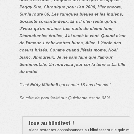
Peggy Sue
,
Chronique pour l'an 2000
,
Hier encore
,
Sur la route 66
,
Les tuniques bleues et les indiens
,
Soixante soixante-deux
,
Et s’il n’en reste qu’un
,
J'veux qu'on m'aime
,
Les nuits de pleine lune
,
Décrocher les étoiles
,
J'ai semé le vent
,
Quand c'est
de l'amour
,
Lèche-bottes blues
,
Alice
,
L'école des
coeurs brisés
,
Comme quand j'étais mome
,
Noël
blanc
,
Amoureux
,
Je ne sais faire que l'amour
,
Sentimentale
,
Un nouveau jour sur la terre
et
La fille
du motel
C'est
Eddy Mitchell
qui chante 18 ans demain !
Sa côte de popularité sur Quichante est de 98%
Joue au blindtest !
Viens tester tes connaissances au blind test sur le quiz musi