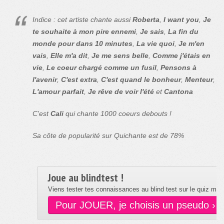
Indice : cet artiste chante aussi
Roberta
,
I want you
,
Je
te souhaite à mon pire ennemi
,
Je sais
,
La fin du
monde pour dans 10 minutes
,
La vie quoi
,
Je m'en
vais
,
Elle m'a dit
,
Je me sens belle
,
Comme j'étais en
vie
,
Le coeur chargé comme un fusil
,
Pensons à
l'avenir
,
C'est extra
,
C'est quand le bonheur
,
Menteur
,
L'amour parfait
,
Je rêve de voir l'été
et
Cantona
C'est
Cali
qui chante 1000 coeurs debouts !
Sa côte de popularité sur Quichante est de 78%
Joue au blindtest !
Viens tester tes connaissances au blind test sur le quiz musi
Pour JOUER, je choisis un pseudo ›