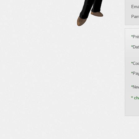
Emai
Parr
*
Pré
*
Dat
*
Cod
*
Pay
*
New
* ch