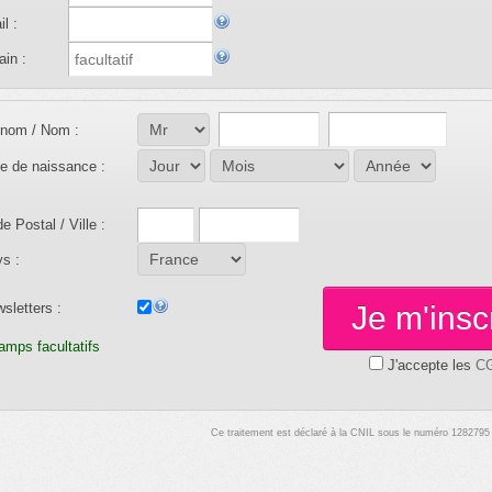
l :
ain :
nom / Nom :
e de naissance :
e Postal / Ville :
s :
sletters :
Je m'insc
amps facultatifs
J'accepte les
C
Ce traitement est déclaré à la CNIL sous le numéro 1282795