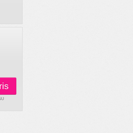
ris
GU