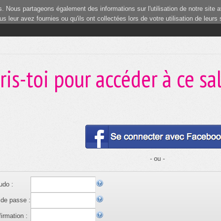
 Nous partageons également des informations sur l'utilisation de notre site a
 leur avez fournies ou qu'ils ont collectées lors de votre utilisation de leurs
ris-toi pour accéder à ce sa
- ou -
udo :
de passe :
irmation :