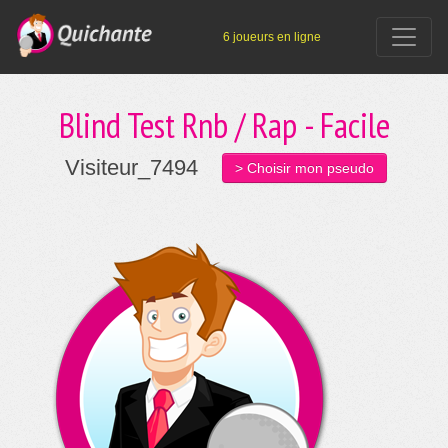
6 joueurs en ligne
Blind Test Rnb / Rap - Facile
Visiteur_7494
> Choisir mon pseudo