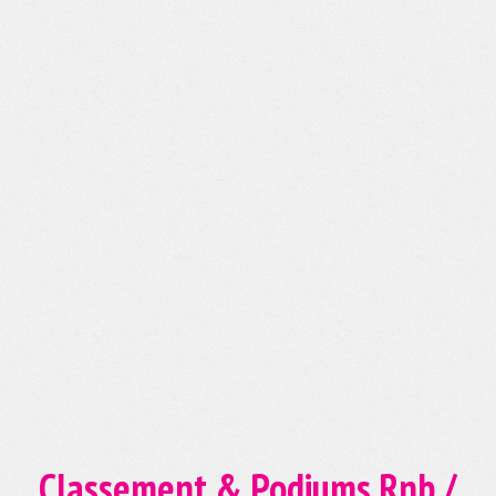
Classement & Podiums Rnb /
Rap
Aujourd'hui