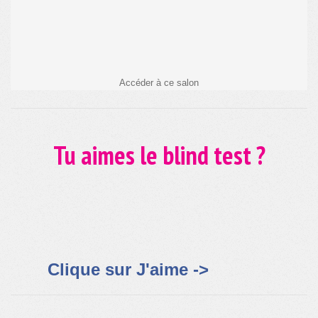
Tu aimes le blind test ?
Clique sur J'aime ->
Copyright 2026 Quichante.com 2.03
Confidentialité
-
Mentions légales
-
CGU
-
Contact