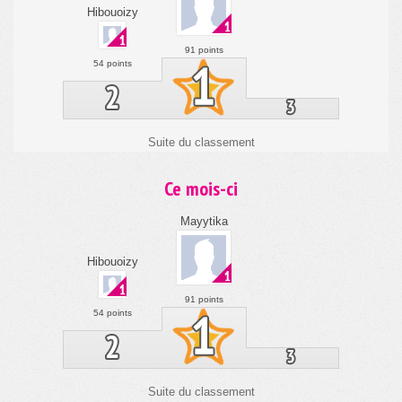
Ce mois-ci
Mayytika
Hibouoizy
91 points
54 points
Suite du classement
Actuellement sur le Quiz
musical